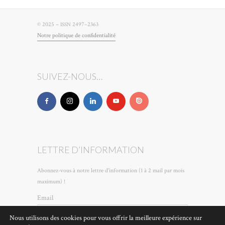
© 2025 –
2497–2363
ISSN
Notre poli­tique de confidentialité
SUIVEZ-NOUS…
LETTRE D’INFORMATION
Abonnez-vous à notre lettre d'information (1 à 2 mail par mois
maximum) !
Email
Nous utilisons des cookies pour vous offrir la meilleure expérience sur