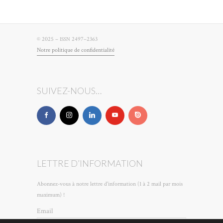
© 2025 –
2497–2363
ISSN
Notre poli­tique de confidentialité
SUIVEZ-NOUS…
LETTRE D’INFORMATION
Abonnez-vous à notre lettre d'information (1 à 2 mail par mois
maximum) !
Email