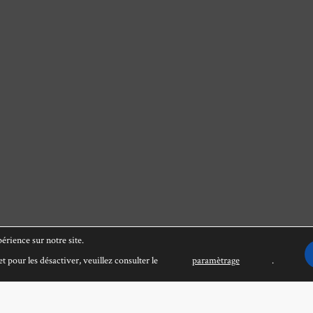
érience sur notre site.
t pour les désactiver, veuillez consulter le
paramètrage
.