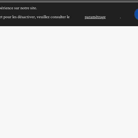
érience sur notre site.
t pour les désactiver, veuillez consulter le
paramètrage
.
on (et autres poèmes)
le Disdero