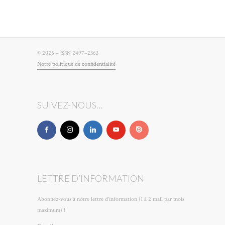
© 2025 –
2497–2363
ISSN
Notre poli­tique de confidentialité
SUIVEZ-NOUS…
LETTRE D’INFORMATION
Abonnez-vous à notre lettre d'information (1 à 2 mail par mois
maximum) !