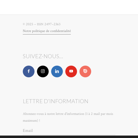
© 2025 –
2497–2363
ISSN
Notre poli­tique de confidentialité
SUIVEZ-NOUS…
LETTRE D’INFORMATION
Abonnez-vous à notre lettre d'information (1 à 2 mail par mois
maximum) !
Email