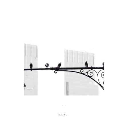
CATÉGORIE
мя. м.
–
мя. м.