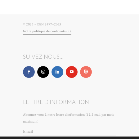
© 2025 –
2497–2363
ISSN
Notre poli­tique de confidentialité
SUIVEZ-NOUS…
LETTRE D’INFORMATION
Abonnez-vous à notre lettre d'information (1 à 2 mail par mois
maximum) !
Email