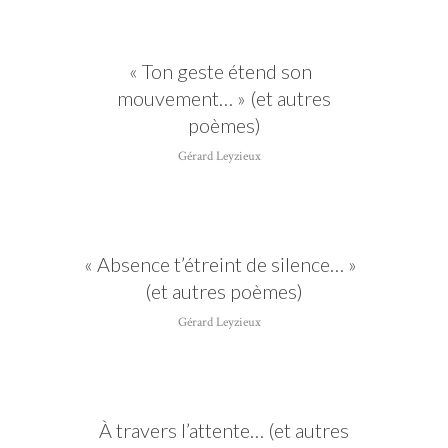
«
Ton geste étend son
mouvement… » (et autres
poèmes)
Gérard Leyzieux
«
Absence t’étreint de silence… »
CATÉGORIE
(et autres poèmes)
Gérard Leyzieux
Gérard Leyzieux
À travers l’attente… (et autres