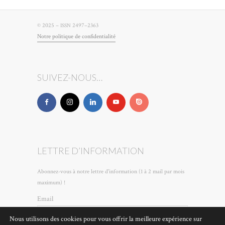
© 2025 –
2497–2363
ISSN
Notre poli­tique de confidentialité
SUIVEZ-NOUS…
LETTRE D’INFORMATION
Abonnez-vous à notre lettre d'information (1 à 2 mail par mois
maximum) !
Email
Nous utilisons des cookies pour vous offrir la meilleure expérience sur