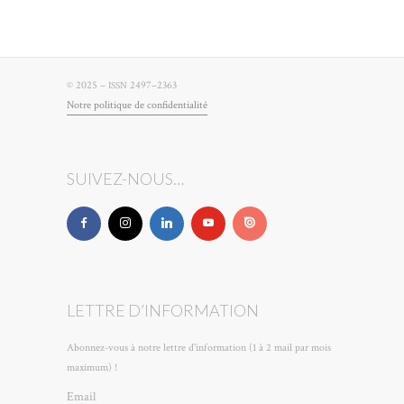
© 2025 –
2497–2363
ISSN
Notre poli­tique de confidentialité
SUIVEZ-NOUS…
LETTRE D’INFORMATION
Abonnez-vous à notre lettre d'information (1 à 2 mail par mois
maximum) !
Email