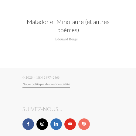
Matador et Minotaure (et autres
poèmes)
Edouard Bergs
© 2025 –
2497–2363
ISSN
Notre poli­tique de confidentialité
SUIVEZ-NOUS…