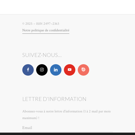
© 2025 –
2497–2363
ISSN
Notre poli­tique de confidentialité
SUIVEZ-NOUS…
LETTRE D’INFORMATION
Abonnez-vous à notre lettre d'information (1 à 2 mail par mois
maximum) !
Email