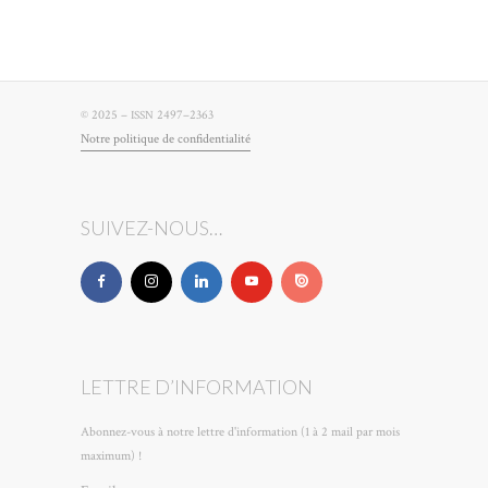
© 2025 –
2497–2363
ISSN
Notre poli­tique de confidentialité
SUIVEZ-NOUS…
LETTRE D’INFORMATION
Abonnez-vous à notre lettre d'information (1 à 2 mail par mois
maximum) !