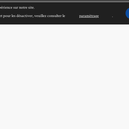
érience sur notre site.
t pour les désactiver, veuillez consulter le
paramètrage
.
silences (extraits)
 Poullaouec