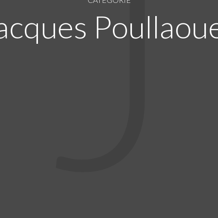
J
acques Poullaou