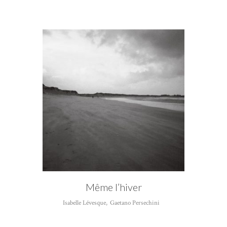
CATÉGORIE
Gaetano Persechini
Même l’hiver
Isabelle Lévesque
,
Gaetano Persechini