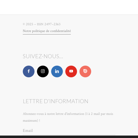
© 2025 –
2497–2363
ISSN
Notre poli­tique de confidentialité
SUIVEZ-NOUS…
LETTRE D’INFORMATION
Abonnez-vous à notre lettre d'information (1 à 2 mail par mois
maximum) !
Email