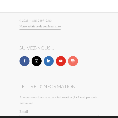
© 2025 –
2497–2363
ISSN
Notre poli­tique de confidentialité
SUIVEZ-NOUS…
LETTRE D’INFORMATION
Abonnez-vous à notre lettre d'information (1 à 2 mail par mois
maximum) !
Email