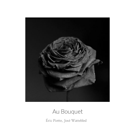
CATÉGORIE
Éric Piette
Au Bouquet
Éric Piette
,
José Wattebled