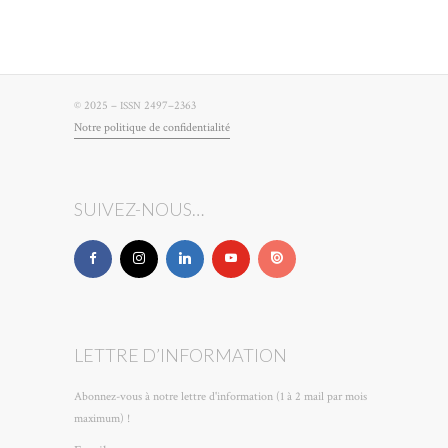
© 2025 –
2497–2363
ISSN
Notre poli­tique de confidentialité
SUIVEZ-NOUS…
LETTRE D’INFORMATION
Abonnez-vous à notre lettre d'information (1 à 2 mail par mois
maximum) !