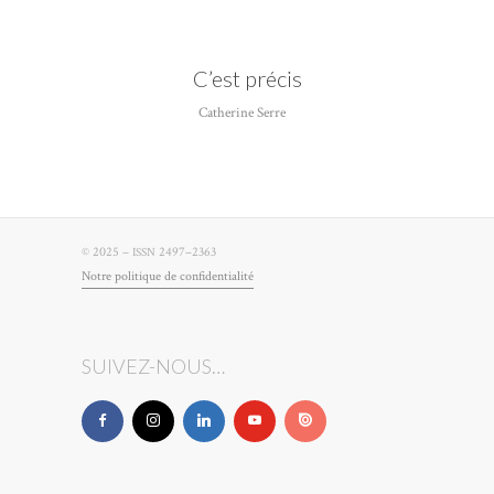
C’est précis
Catherine Serre
© 2025 –
2497–2363
ISSN
Notre poli­tique de confidentialité
SUIVEZ-NOUS…