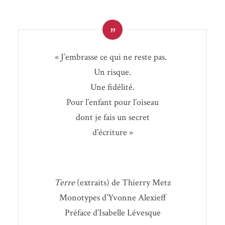
«
J’embrasse ce qui ne reste pas.
Un risque.
Une fidélité.
Pour l’enfant pour l’oiseau
dont je fais un secret
d’écriture »
Terre
(extraits) de Thier­ry Metz
Mono­types d’Y­vonne Alexieff
Pré­face d’I­sa­belle Lévesque