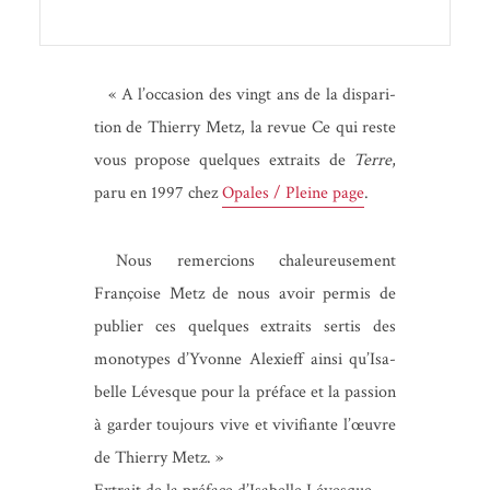
«
A l’oc­ca­sion des vingt ans de la dis­pa­ri­
tion de Thier­ry Metz, la revue Ce qui reste
vous pro­pose quelques extraits de
Terre
,
paru en 1997 chez
Opales / Pleine page
.
Nous remer­cions cha­leu­reu­se­ment
Fran­çoise Metz de nous avoir per­mis de
publier ces quelques extraits ser­tis des
mono­types d’Y­vonne Alexieff ain­si qu’I­sa­
belle Lévesque pour la pré­face et la pas­sion
à gar­der tou­jours vive et vivi­fiante l’œuvre
de Thier­ry Metz. »