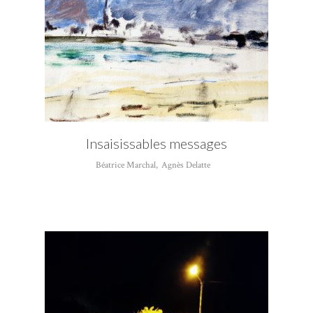
Insaisissables messages
Béatrice Marchal
,
Agnès Delatte