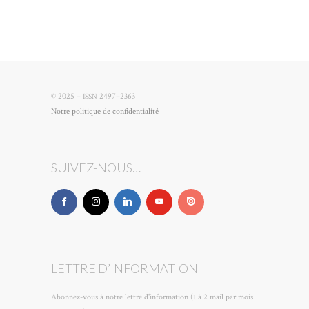
© 2025 –
2497–2363
ISSN
Notre poli­tique de confidentialité
SUIVEZ-NOUS…
LETTRE D’INFORMATION
Abonnez-vous à notre lettre d'information (1 à 2 mail par mois