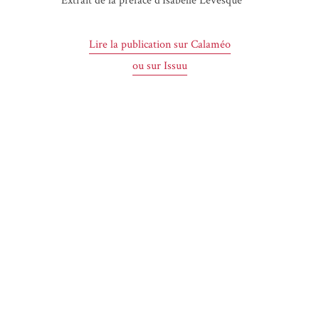
Extrait de la pré­face d’I­sa­belle Lévesque
Lire la publi­ca­tion sur Calaméo
ou sur Issuu