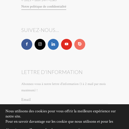
© 2025 –
2497–2363
ISSN
Notre poli­tique de confidentialité
SUIVEZ-NOUS…
LETTRE D’INFORMATION
Abonnez-vous à notre lettre d'information (1 à 2 mail par mois
maximum) !
Email
Nous utilisons des cookies pour vous offrir la meilleure expérience sur
notre site.
En continuant, vous acceptez la politique de
Pour en savoir davantage sur les cookie que nous utilisons et pour les
confidentialité