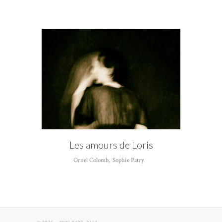
AUTEUR
Sophie Patry
Les amours de Loris
Ornel Colomb
,
Sophie Patry