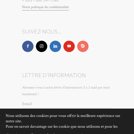
© 2025 –
2497–2363
ISSN
Notre poli­tique de confidentialité
SUIVEZ-NOUS…
LETTRE D’INFORMATION
Abonnez-vous à notre lettre d'information (1 à 2 mail par mois
maximum) !
Email
Nous utilisons des cookies pour vous offrir la meilleure expérience sur
notre site.
En continuant, vous acceptez la politique de
Pour en savoir davantage sur les cookie que nous utilisons et pour les
confidentialité