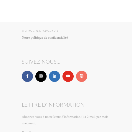
© 2025 –
2497–2363
ISSN
Notre poli­tique de confidentialité
SUIVEZ-NOUS…
LETTRE D’INFORMATION
Abonnez-vous à notre lettre d'information (1 à 2 mail par mois
maximum) !