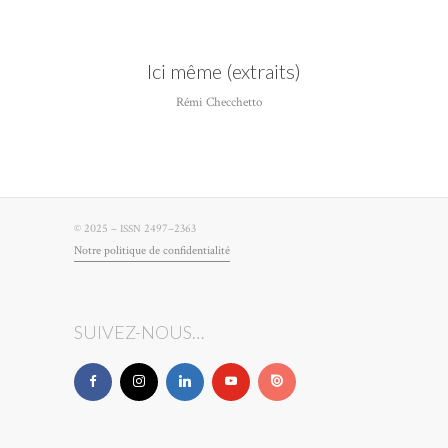
Ici même (extraits)
Rémi Checchetto
© 2025 –
2497–2363
ISSN
Notre poli­tique de confidentialité
SUIVEZ-NOUS…