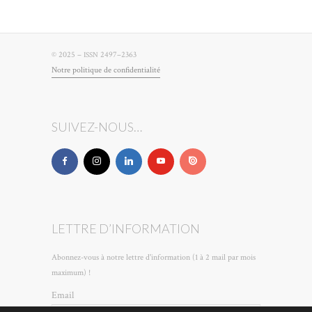
© 2025 –
2497–2363
ISSN
Notre poli­tique de confidentialité
SUIVEZ-NOUS…
LETTRE D’INFORMATION
Abonnez-vous à notre lettre d'information (1 à 2 mail par mois
maximum) !
Email