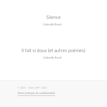
Gabrielle Burel
Silence
Gabrielle Burel
Il fait si doux (et autres poèmes)
Gabrielle Burel
© 2025 –
2497–2363
ISSN
Notre poli­tique de confidentialité