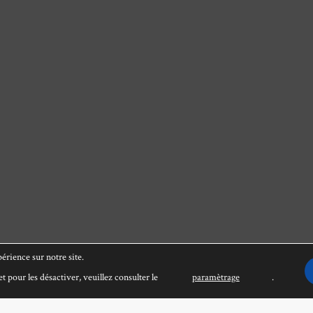
érience sur notre site.
t pour les désactiver, veuillez consulter le
paramètrage
.