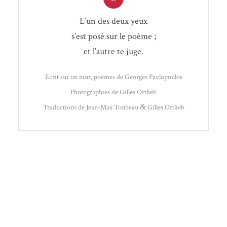
L’un des deux yeux
s’est posé sur le poème ;
et l’autre te juge.
Ecrit sur un mur,
poèmes de Georges Pav­lo­pou­los
Pho­to­gra­phies de Gilles Ort­lieb
Tra­duc­tions de Jean-Max Tou­beau
&
Gilles Ortlieb