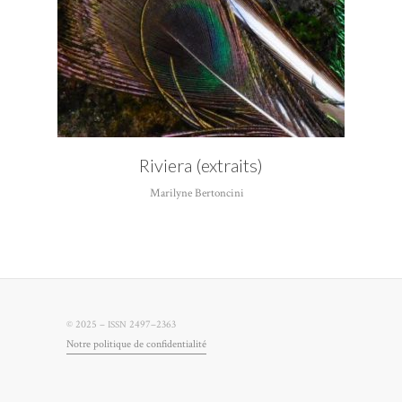
Riviera (extraits)
Marilyne Bertoncini
© 2025 –
2497–2363
ISSN
Notre poli­tique de confidentialité