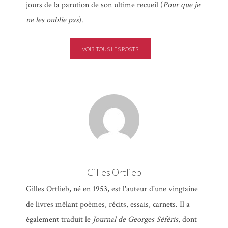
Georges
jours de la parution de son ultime recueil (
Pour que je
ne les oublie pas
).
Pavlopoulos
,
Gilles Ortlieb
VOIR TOUS LES POSTS
Gilles Ortlieb
Gilles Ortlieb, né en 1953, est l'auteur d'une vingtaine
de livres mêlant poèmes, récits, essais, carnets. Il a
également traduit le
Journal de Georges Séféris
, dont