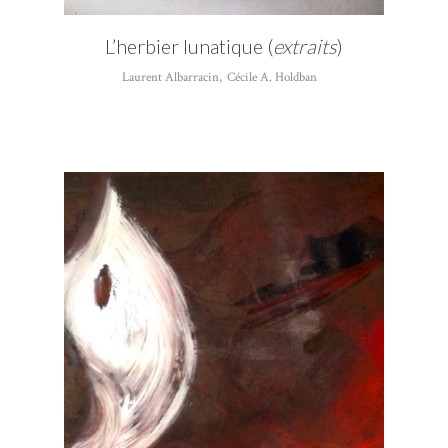
L’herbier lunatique (
extraits
)
Laurent Albarracin
,
Cécile A. Holdban