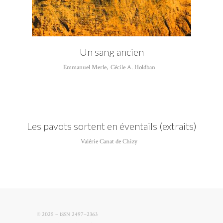
Un sang ancien
Emmanuel Merle
,
Cécile A. Holdban
Les pavots sortent en éventails (extraits)
Valérie Canat de Chizy
© 2025 –
2497–2363
ISSN