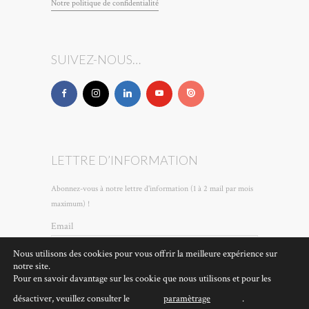
Notre poli­tique de confidentialité
SUIVEZ-NOUS…
LETTRE D’INFORMATION
Abonnez-vous à notre lettre d'information (1 à 2 mail par mois
maximum) !
Email
Nous utilisons des cookies pour vous offrir la meilleure expérience sur
notre site.
En continuant, vous acceptez la politique de
Pour en savoir davantage sur les cookie que nous utilisons et pour les
confidentialité
désactiver, veuillez consulter le
paramètrage
.