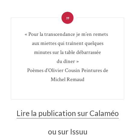
«
Pour la trans­cen­dance je m’en remets
aux miettes qui traînent quelques
minutes sur la table débar­ras­sée
du dîner »
Poèmes d’O­li­vier Cou­sin Pein­tures de
Michel Remaud
Lire la publication sur Calaméo
ou sur Issuu