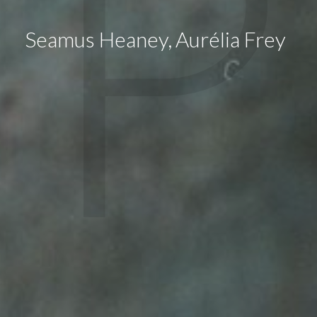
P
Seamus Heaney
,
Aurélia Frey