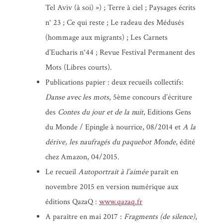
Tel Aviv (à soi) ») ; Terre à ciel ; Paysages écrits
n° 23 ; Ce qui reste ; Le radeau des Médusés
(hommage aux migrants) ; Les Carnets
d’Eucharis n°44 ; Revue Festival Permanent des
Mots (Libres courts).
Publications papier : deux recueils collectifs:
Danse avec les mots
, 5ème concours d’écriture
des
Contes du jour et de la nuit
, Editions Gens
du Monde / Epingle à nourrice, 08/2014 et
A la
dérive, les naufragés du paquebot Monde
, édité
chez Amazon, 04/2015.
Le recueil
Autoportrait à l’aimée
paraît en
novembre 2015 en version numérique aux
éditions QazaQ :
www.qazaq.fr
A paraître en mai 2017 :
Fragments (de silence)
,