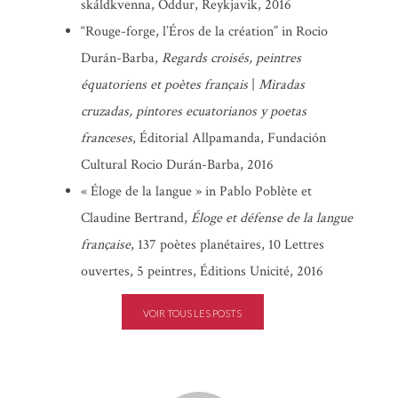
skáldkvenna, Oddur, Reykjavik, 2016
“Rouge-forge, l’Éros de la création” in Rocio
Angèle Paoli
,
Martine Cros
Durán-Barba,
Regards croisés, peintres
équatoriens et poètes français
|
Miradas
cruzadas, pintores ecuatorianos y poetas
franceses
, Éditorial Allpamanda, Fundación
Cultural Rocio Durán-Barba, 2016
« Éloge de la langue » in Pablo Poblète et
Claudine Bertrand,
Éloge et défense de la langue
française
, 137 poètes planétaires, 10 Lettres
ouvertes, 5 peintres, Éditions Unicité, 2016
VOIR TOUS LES POSTS