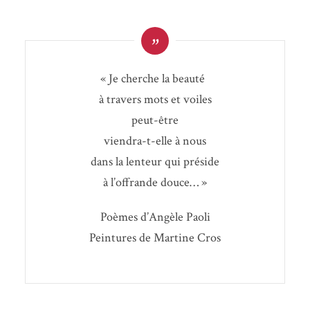
«
Je cherche la beauté
à tra­vers mots et voiles
peut-être
vien­dra-t-elle à nous
dans la len­teur qui préside
à l’offrande douce… »
Poèmes d’An­gèle Paoli
Pein­tures de Mar­tine Cros