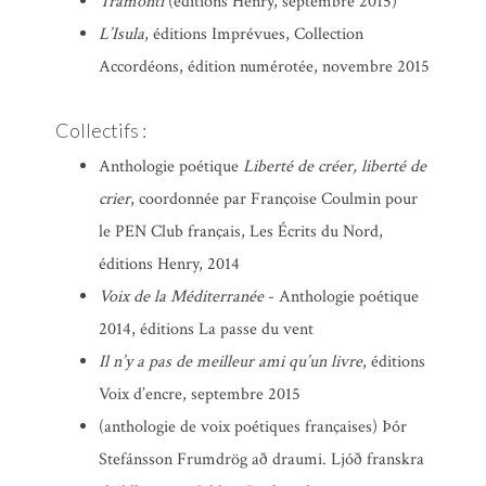
Tramonti
(éditions Henry, septembre 2015)
L’Isula
, éditions Imprévues, Collection
Accordéons, édition numérotée, novembre 2015
Collectifs :
Anthologie poétique
Liberté de créer, liberté de
crier
, coordonnée par Françoise Coulmin pour
le PEN Club français, Les Écrits du Nord,
éditions Henry, 2014
Voix de la Méditerranée
- Anthologie poétique
2014, éditions La passe du vent
Il n’y a pas de meilleur ami qu’un livre
, éditions
Voix d’encre, septembre 2015
(anthologie de voix poétiques françaises) Þór
Stefánsson Frumdrög að draumi. Ljóð franskra
Dans le jardin des simples