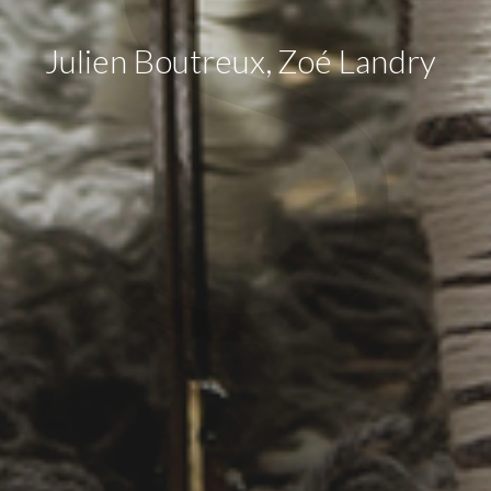
S
Julien Boutreux
,
Zoé Landry