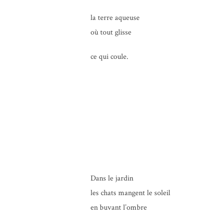
la terre aqueuse
où tout glisse
«
Tous les ans… » (et autres
ce qui coule.
poèmes)
Vincent Motard-Avargues
Dans le jardin
les chats mangent le soleil
en buvant l’ombre