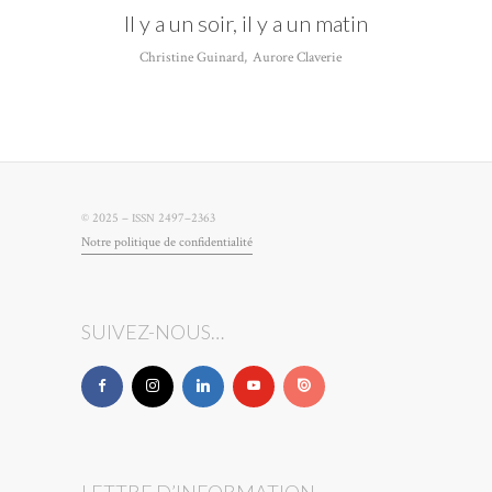
Il y a un soir, il y a un matin
Christine Guinard
,
Aurore Claverie
© 2025 –
2497–2363
ISSN
Notre poli­tique de confidentialité
SUIVEZ-NOUS…