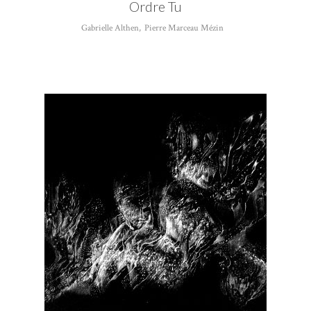
Ordre Tu
Gabrielle Althen
,
Pierre Marceau Mézin