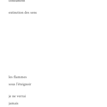
consument
extinc­tion des sens
les flammes
naître d’un brasier… (et autres
sous l’éteignoir
poèmes)
je ne verrai
Alexandre Blin
jamais