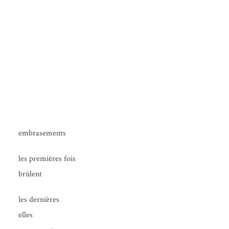
embra­se­ments
les pre­mières fois
brûlent
les der­nières
elles