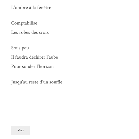
L’ombre à la fenêtre
Comp­ta­bi­lise
Les robes des croix
Sous peu
Il fau­dra déchi­rer l’aube
Pour son­der l’horizon
Jus­qu’au reste d’un souffle
Vers