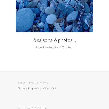
ô saisons, ô photos…
Lionel Gerin
,
David Chabin
© 2025 –
2497–2363
ISSN
Notre poli­tique de confidentialité
SUIVEZ-NOUS…