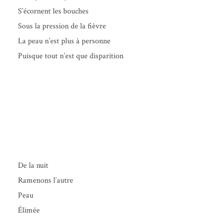
S’écornent les bouches
Sous la pres­sion de la fièvre
La peau n’est plus à personne
Puisque tout n’est que disparition
Tu t’accordes avec
l’assoupissement… (et autres
poèmes)
Christophe Bregraint
De la nuit
Rame­nons l’autre
Peau
Élimée