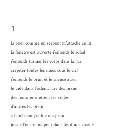
1
la peur comme un ser­pent m’at­tache au lit
la fenêtre est ouverte j’en­tends le soleil
j’en­tends traî­ner les corps dans la rue
cré­pi­ter toutes les mues sous le ciel
j’en­tends le bruit et le silence aussi
le vide dans l’é­chan­crure des tissus
des femmes mettent les voiles
d’autres les ôtent
à l’in­té­rieur j’en­file ma peau
je sue l’encre ma peur dans les draps chauds