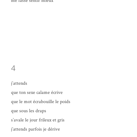
me fasse sen­tir mieux
4
j’at­tends
que ton sexe calame écrive
que le mot écra­bouille le poids
que sous les draps
s’a­vale le jour fri­leux et gris
j’at­tends par­fois je dérive