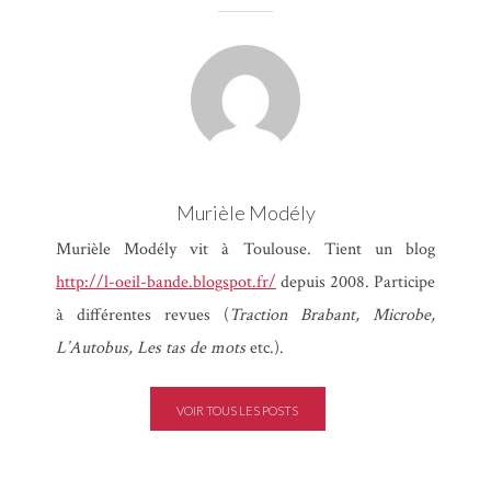
Je te vois (extraits)
Murièle Modély
Murièle Modély
Murièle Modély vit à Toulouse. Tient un blog
http://l-oeil-bande.blogspot.fr/
depuis 2008. Participe
à différentes revues (
Traction Brabant, Microbe,
L’Autobus, Les tas de mots
etc.).
VOIR TOUS LES POSTS